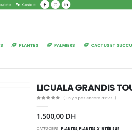
euriste
Contact
IS
PLANTES
PALMIERS
CACTUS ET SUCCU
LICUALA GRANDIS TOU
( Il n’y a pas encore d’avis. )
0
Sur 5
1.500,00
DH
CATÉGORIES :
PLANTES
,
PLANTES D'INTÉRIEUR