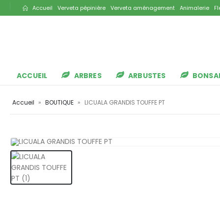
Accueil
Verveta pépinière
Verveta aménagement
Animalerie
Fl
ACCUEIL
ARBRES
ARBUSTES
BONSA
Accueil
»
BOUTIQUE
»
LICUALA GRANDIS TOUFFE PT