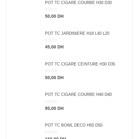
POT TC CIGARE COURBE H30 D30
0
sur 5
50,00
DH
POT TC JARDINIERE H18 L40 L20
0
sur 5
45,00
DH
POT TC CIGARE CEINTURE H30 D35
0
sur 5
50,00
DH
POT TC CIGARE COURBE H40 D40
0
sur 5
95,00
DH
POT TC BOWL DECO H50 D50
0
sur 5
160,00
DH